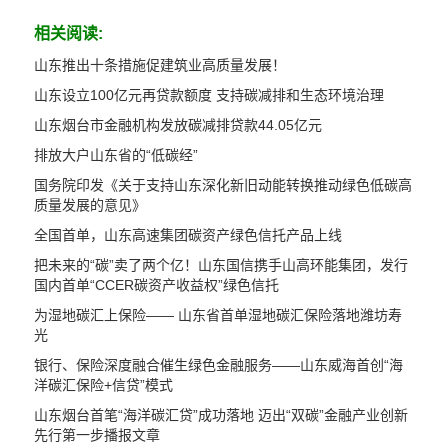
相关阅读:
山东推出十条措施促建筑业高质量发展！
山东设立100亿元再贷款额度 支持碳减排和生态环境治理
山东烟台市金融机构发放碳减排贷款44.05亿元
排放大户山东省的“低碳经”
国务院印发《关于支持山东深化新旧动能转换推动绿色低碳高
质量发展的意见》
全国首单，山东高速集团碳资产绿色信托产品上线
把未来的“碳”卖了两个亿！山东国信携手山高环能集团，发行
国内首单“CCER碳资产收益权”绿色信托
为湿地碳汇上保险—— 山东省首单湿地碳汇保险落地潍坊寿
光
银行、保险深度融合催生绿色金融服务——山东威海首创“海
洋碳汇保险+信贷”模式
山东烟台首笔“海洋碳汇贷”成功落地 迈出“双碳”金融产业创新
先行第一步播报文章