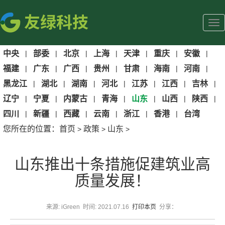
中央
|
部委
|
北京
|
上海
|
天津
|
重庆
|
安徽
|
福建
|
广东
|
广西
|
贵州
|
甘肃
|
海南
|
河南
|
黑龙江
|
湖北
|
湖南
|
河北
|
江苏
|
江西
|
吉林
|
辽宁
|
宁夏
|
内蒙古
|
青海
|
山东
|
山西
|
陕西
|
四川
|
新疆
|
西藏
|
云南
|
浙江
|
香港
|
台湾
您所在的位置：
首页
政策
山东
>
>
>
山东推出十条措施促建筑业高
质量发展！
来源: iGreen 时间: 2021.07.16
打印本页
分享：