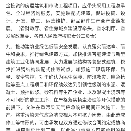
金投资的房屋建筑和市政工程项目，应带头采用工程总承
包、全过程咨询服务，实施装配式建造，促进投资、设
计、开发、施工、运营维护、部品部件生产全产业链发
展。（省财政厅、省住房城乡建设厅牵头，省水利厅、省
发展改革委，各市人民政府按职责分工负责）
九、推动建筑业绿色低碳安全发展。认真落实碳达峰、碳
中和要求，推行绿色建造方式，加快推进智能建造与新型
建筑工业化协同发展，大力发展钢结构等装配式建筑，稳
步推进钢结构装配式住宅试点。加强施工现场环保、质
量、安全管控，对于确认为民生保障、防汛救灾、应急抢
险等重点工程项目和环保绩效达到引领性级别的水泥、混
凝土、预拌砂浆、砂石料等生产企业，以及混凝土浇筑等
不可间断的施工工序，在严格落实扬尘治理等环保措施的
前提下，允许在重污染天气应急响应期间正常施工、生
产。将重污染天气应急响应视为不可抗力因素，由此造成
停工等情形的，可由承发包双方通过修改合同约定或协商
等，相应顺延计划工期，以此减少承包方可能承担的损