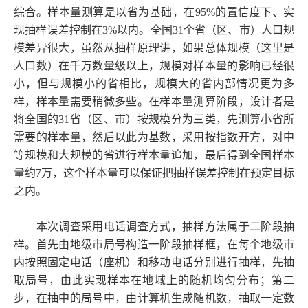
综合。样本量测算是以省为基础，在95%的置信度下、实
现抽样误差控制在3%以内。全国31个省（区、市）人口规
模差异很大，虽然从抽样原理讲，如果总体规模（这里是
人口数）在千万数量级以上，规模对样本量的影响已经很
小，但与规模小的省相比，规模大的省内部情况更为多
样，样本量需要稍微多些。在样本量测算阶段，设计者是
将全国的31省（区、市）按规模分为三类，先测算小省所
需要的样本量，然后以此为基数，采用按指数开方，对中
等规模和大规模的省进行样本量追加，最后得到全国样本
量约7万，这个样本量可以保证把抽样误差控制在预定目标
之内。
本次调查采用电话调查方式，抽样方法属于二阶段抽
样。首先由地级市局号构造一阶段抽样框，在每个地级市
内按照固定电话（座机）和移动电话分别进行抽样，先抽
取局号，由此实现样本在地域上的随机均匀分布；第二
步，在抽中的局号中，由计算机生成随机数，抽取一定数