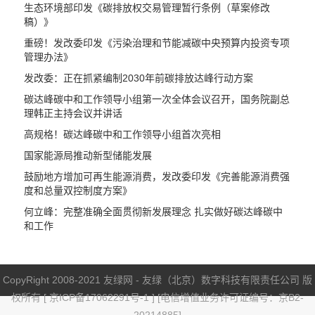
生态环境部印发《碳排放权交易管理暂行条例（草案修改
稿）》
重磅！发改委印发《污染治理和节能减碳中央预算内投资专项
管理办法》
发改委：正在抓紧编制2030年前碳排放达峰行动方案
碳达峰碳中和工作领导小组第一次全体会议召开，国务院副总
理韩正主持会议并讲话
高规格！碳达峰碳中和工作领导小组首次亮相
国家能源局推动新型储能发展
鼓励地方增加可再生能源消费，发改委印发《完善能源消费强
度和总量双控制度方案》
何立峰：完整准确全面贯彻新发展理念 扎实做好碳达峰碳中
和工作
CopyRight 2008-2021 友绿网 - 友绿（北京）数字科技有限责任公司 版
权所有 [
京ICP备17062291号-1
] [电信增值业务许可证编号：京B2-