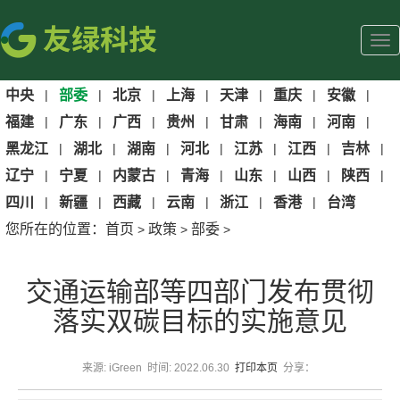
中央
|
部委
|
北京
|
上海
|
天津
|
重庆
|
安徽
|
福建
|
广东
|
广西
|
贵州
|
甘肃
|
海南
|
河南
|
黑龙江
|
湖北
|
湖南
|
河北
|
江苏
|
江西
|
吉林
|
辽宁
|
宁夏
|
内蒙古
|
青海
|
山东
|
山西
|
陕西
|
四川
|
新疆
|
西藏
|
云南
|
浙江
|
香港
|
台湾
您所在的位置：
首页
政策
部委
>
>
>
交通运输部等四部门发布贯彻
落实双碳目标的实施意见
来源: iGreen 时间: 2022.06.30
打印本页
分享：