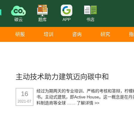
碳云
题库
APP
书店
研报
培训
咨询
研究
指
主动技术助力建筑迈向碳中和
经过为期两天的专业培训、严格的考核和答辩，柠檬树
16
书。主动式建筑，即Active House。这一概念
2021-07
料制造商等全球 ……
了解详情 >>