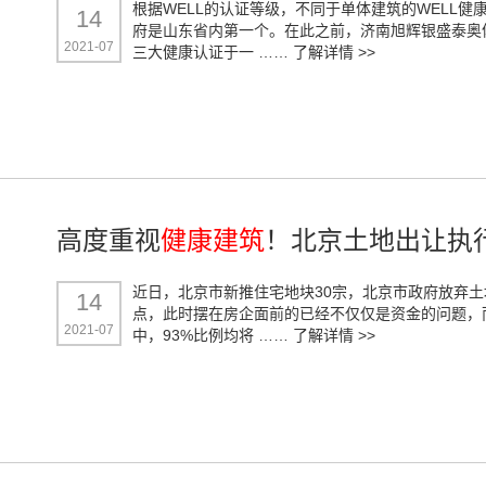
根据WELL的认证等级，不同于单体建筑的WELL健
14
府是山东省内第一个。在此之前，济南旭辉银盛泰奥
2021-07
三大健康认证于一 ……
了解详情 >>
高度重视
健康建筑
！北京土地出让执行
近日，北京市新推住宅地块30宗，北京市政府放弃
14
点，此时摆在房企面前的已经不仅仅是资金的问题，
2021-07
中，93%比例均将 ……
了解详情 >>