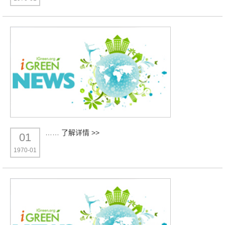
……
了解详情 >>
01
1970-01