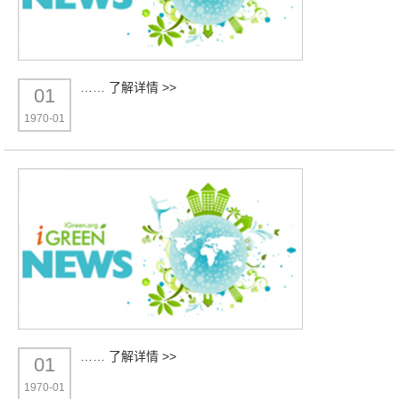
……
了解详情 >>
01
1970-01
……
了解详情 >>
01
1970-01