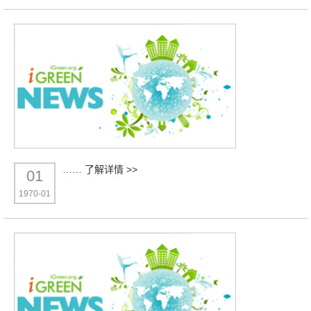
……
了解详情 >>
01
1970-01