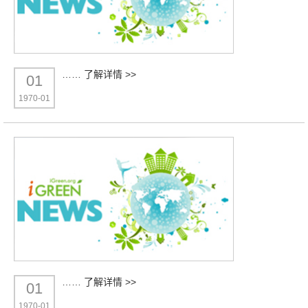
……
了解详情 >>
01
1970-01
……
了解详情 >>
01
1970-01