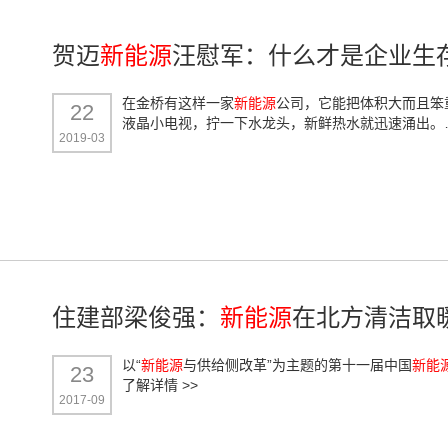
贺迈
新能源
汪慰军：什么才是企业生
在金桥有这样一家
新能源
公司，它能把体积大而且笨
22
液晶小电视，拧一下水龙头，新鲜热水就迅速涌出
2019-03
住建部梁俊强：
新能源
在北方清洁取
以“
新能源
与供给侧改革”为主题的第十一届中国
新能
23
了解详情 >>
2017-09