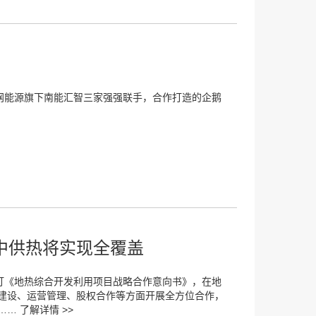
南网能源旗下南能汇智三家强强联手，合作打造的企鹅
中供热将实现全覆盖
订《地热综合开发利用项目战略合作意向书》，在地
建设、运营管理、股权合作等方面开展全方位合作，
……
了解详情 >>