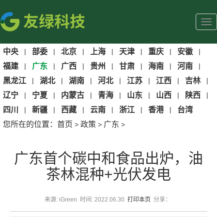
中央
|
部委
|
北京
|
上海
|
天津
|
重庆
|
安徽
|
福建
|
广东
|
广西
|
贵州
|
甘肃
|
海南
|
河南
|
黑龙江
|
湖北
|
湖南
|
河北
|
江苏
|
江西
|
吉林
|
辽宁
|
宁夏
|
内蒙古
|
青海
|
山东
|
山西
|
陕西
|
四川
|
新疆
|
西藏
|
云南
|
浙江
|
香港
|
台湾
您所在的位置：
首页
政策
广东
>
>
>
广东首个碳中和食品出炉，油
茶林混种+光伏发电
来源: iGreen 时间: 2022.06.30
打印本页
分享：