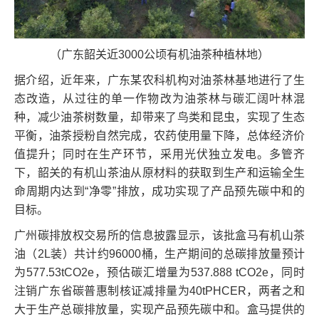
（广东韶关近3000公顷有机油茶种植林地）
据介绍，近年来，广东某农科机构对油茶林基地进行了生
态改造，从过往的单一作物改为油茶林与碳汇阔叶林混
种，减少油茶树数量，却带来了鸟类和昆虫，实现了生态
平衡，油茶授粉自然完成，农药使用量下降，总体经济价
值提升；同时在生产环节，采用光伏独立发电。多管齐
下，韶关的有机山茶油从原材料的获取到生产和运输全生
命周期内达到“净零”排放，成功实现了产品预先碳中和的
目标。
广州碳排放权交易所的信息披露显示，该批盒马有机山茶
油（2L装）共计约96000桶，生产期间的总碳排放量预计
为577.53tCO2e，预估碳汇增量为537.888 tCO2e，同时
注销广东省碳普惠制核证减排量为40tPHCER，两者之和
大于生产总碳排放量，实现产品预先碳中和。盒马提供的