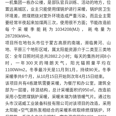
一机集团一栋办公楼，是部队官兵训练、活动的地方，位
置远离城区，业主只能使用煤锅炉进行采暖，锅炉房卫生
环境差，燃煤燃烧对室外环境造成严重污染，而且业主需
要经常半夜起来加煤两三次，使用很不方面；节能改造前
每个采暖季能耗为1034208(MJ)，耗电量为
287280kW•h。
项目所在地包头市位于蒙古高原的南端，濒临黄河、山
地、平原三个地形区域，属太阳能资源介于二类至三类地
区：全年日照时间总共2882.2小时；每天的集热时间8小
时，一年300天的晴朗天气，阳光辐照量平均在
1100W/m2。冬季最冷天是11月到1月，持续90天。冬季
采暖季共6个月，从10月15日开始到次年4月15日结束。
该项目共有4栋建筑需要采暖，为餐厅和办公室，建筑全
部为一层搂，砖混结构，总计采暖面积约950㎡，改造前
采用小型燃煤锅炉采暖，采暖末端为铸铁暖气片。通过包
头市汉诺威工业装备科技有限公司对该项目的改造，采用
太阳能+空气源热泵相结合的采暖系统取缔燃煤锅炉，环