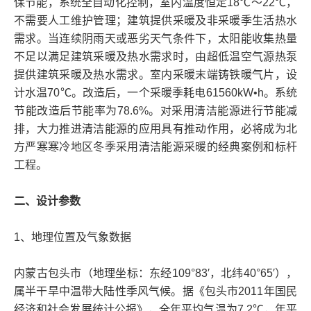
保节能，系统全自动化控制，室内温度恒定18℃～22℃，
不需要人工维护管理；建筑提供采暖及非采暖季生活热水
需求。当连续阴雨天或恶劣天气条件下，太阳能收集热量
不足以满足建筑采暖及热水需求时，由超低温空气源热泵
提供建筑采暖及热水需求。室内采暖末端铸铁暖气片，设
计水温70℃。改造后，一个采暖季耗电61560kW•h。系统
节能改造后节能率为78.6%。对采用清洁能源进行节能减
排，大力推进清洁能源的应用具有推动作用，必将成为北
方严寒寒冷地区冬季采用清洁能源采暖的经典案例和标杆
工程。
二、设计参数
1、地理位置及气象数据
内蒙古包头市（地理坐标：东经109°83′，北纬40°65′），
属半干旱中温带大陆性季风气候。据《包头市2011年国民
经济和社会发展统计公报》，全年平均气温为7.2℃，年平