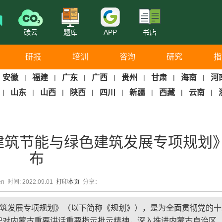
碳云
题库
APP
书店
研报
培训
咨询
研究
指
安徽
|
福建
|
广东
|
广西
|
贵州
|
甘肃
|
海南
|
河
|
山东
|
山西
|
陕西
|
四川
|
新疆
|
西藏
|
云南
|
”建筑节能与绿色建筑发展专项规划
布
en 时间: 2022.09.01
打印本页
分享：
建筑发展专项规划》（以下简称《规划》），是为全面贯彻党的十
记对内蒙古重要讲话重要指示批示精神，深入推进内蒙古自治区