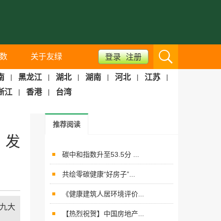
数
关于友绿
登录
注册
南
|
黑龙江
|
湖北
|
湖南
|
河北
|
江苏
|
浙江
|
香港
|
台湾
推荐阅读
》发
碳中和指数升至53.5分 ...
共绘零碳健康“好房子”...
《健康建筑人居环境评价...
九大
【热烈祝贺】中国房地产...