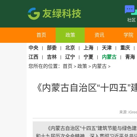
社区
首页
政策
资讯
学院
中央
|
部委
|
北京
|
上海
|
天津
|
重庆
|
江西
|
吉林
|
辽宁
|
宁夏
|
内蒙古
|
青海
您所在的位置：
首页
政策
内蒙古
>
>
>
《内蒙古自治区“十四五
来源: iGre
《内蒙古自治区“十四五”建筑节能与绿色
和十九届历次全会精神，深入贯彻习近平总书