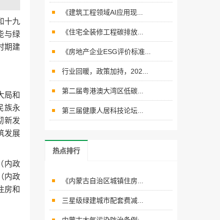
《建筑工程领域AI应用现...
和十九
《住宅全装修工程碳排放...
能与绿
时期建
《房地产企业ESG评价标准...
行业回暖，政策加持，202...
第二届粤港澳大湾区低碳...
大局和
民族永
第三届健康人居科技论坛...
彻新发
筑发展
热点排行
（内政
（内政
《内蒙古自治区城镇住房...
住房和
三星级绿建城市配套费减...