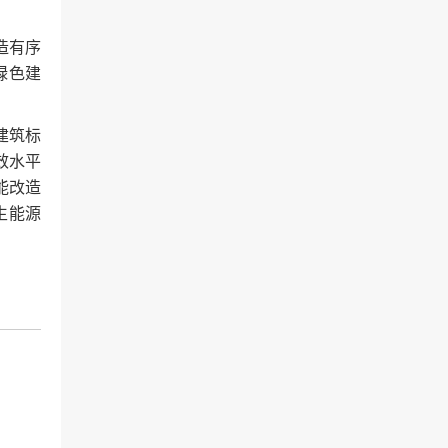
造有序
绿色建
建筑标
效水平
能改造
生能源