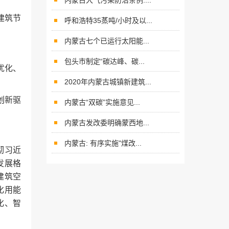
内蒙古大气污染防治条例:...
建筑节
呼和浩特35蒸吨/小时及以...
内蒙古七个已运行太阳能...
包头市制定“碳达峰、碳...
优化、
2020年内蒙古城镇新建筑...
创新驱
内蒙古“双碳”实施意见...
内蒙古发改委明确蒙西地...
内蒙古: 有序实施"煤改...
彻习近
发展格
建筑空
化用能
化、智