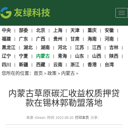
中央
|
部委
|
北京
|
上海
|
天津
|
重庆
|
安徽
|
福建
|
广东
|
广西
|
贵州
|
甘肃
|
海南
|
河南
|
黑龙江
|
湖北
|
湖南
|
河北
|
江苏
|
江西
|
吉林
|
辽宁
|
宁夏
|
内蒙古
|
青海
|
山东
|
山西
|
陕西
|
四川
|
新疆
|
西藏
|
云南
|
浙江
|
香港
|
台湾
您所在的位置：
首页
政策
内蒙古
>
>
>
内蒙古草原碳汇收益权质押贷
款在锡林郭勒盟落地
来源: iGreen 时间: 2022.08.20
打印本页
分享：