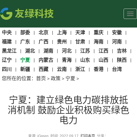
中央
|
部委
|
北京
|
上海
|
天津
|
重庆
|
安徽
|
福建
|
广东
|
广西
|
贵州
|
甘肃
|
海南
|
河南
|
黑龙江
|
湖北
|
湖南
|
河北
|
江苏
|
江西
|
吉林
|
辽宁
|
宁夏
|
内蒙古
|
青海
|
山东
|
山西
|
陕西
|
四川
|
新疆
|
西藏
|
云南
|
浙江
|
香港
|
台湾
您所在的位置：
首页
政策
宁夏
>
>
>
宁夏：建立绿色电力碳排放抵
消机制 鼓励企业积极购买绿色
电力
来源: iGreen 时间: 2022.09.17
打印本页
分享：