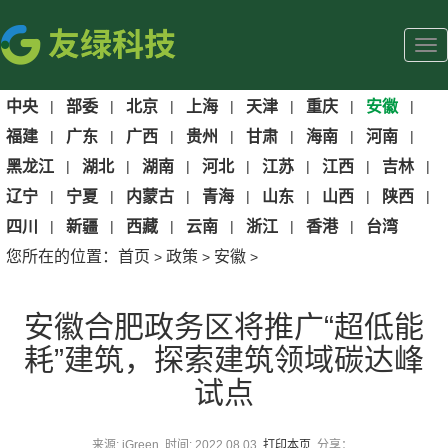
中央
|
部委
|
北京
|
上海
|
天津
|
重庆
|
安徽
|
福建
|
广东
|
广西
|
贵州
|
甘肃
|
海南
|
河南
|
黑龙江
|
湖北
|
湖南
|
河北
|
江苏
|
江西
|
吉林
|
辽宁
|
宁夏
|
内蒙古
|
青海
|
山东
|
山西
|
陕西
|
四川
|
新疆
|
西藏
|
云南
|
浙江
|
香港
|
台湾
您所在的位置：
首页
政策
安徽
>
>
>
安徽合肥政务区将推广“超低能
耗”建筑，探索建筑领域碳达峰
试点
来源: iGreen 时间: 2022.08.03
打印本页
分享：