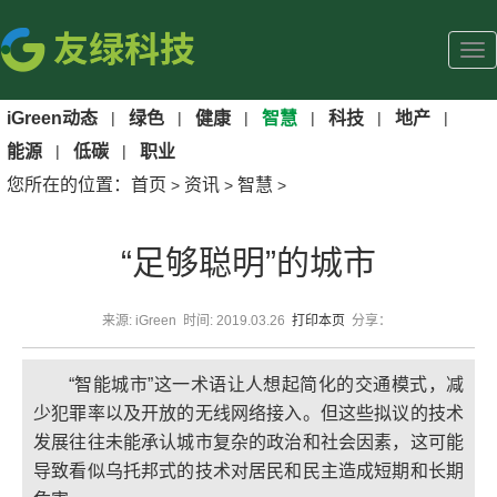
iGreen动态
|
绿色
|
健康
|
智慧
|
科技
|
地产
|
能源
|
低碳
|
职业
您所在的位置：
首页
资讯
智慧
>
>
>
“足够聪明”的城市
来源: iGreen 时间: 2019.03.26
打印本页
分享：
“智能城市”这一术语让人想起简化的交通模式，减
少犯罪率以及开放的无线网络接入。但这些拟议的技术
发展往往未能承认城市复杂的政治和社会因素，这可能
导致看似乌托邦式的技术对居民和民主造成短期和长期