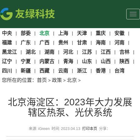
中央
|
部委
|
北京
|
上海
|
天津
|
重庆
|
安徽
|
福建
|
广东
|
广西
|
贵州
|
甘肃
|
海南
|
河南
|
黑龙江
|
湖北
|
湖南
|
河北
|
江苏
|
江西
|
吉林
|
辽宁
|
宁夏
|
内蒙古
|
青海
|
山东
|
山西
|
陕西
|
四川
|
新疆
|
西藏
|
云南
|
浙江
|
香港
|
台湾
您所在的位置：
首页
政策
北京
>
>
>
北京海淀区：2023年大力发展
辖区热泵、光伏系统
来源: iGreen 时间: 2023.04.13
打印本页
分享：