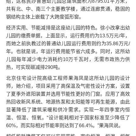
绍，这栋民办普惠幼儿园总建筑面积为8795.01平方米，
共有北、中、南三个主要教学楼，通过连廊贯通，稳固的
钢结构主体上嵌载了大跨度弧形窗。
经济实用、节能减排是这座幼儿园的特色。徐小改拿出幼
儿园的缴费单据，上面显示，运行费用约为13.5万元/年，
而她之前执教过的普通幼儿园运行费用则约为35.86万元/
年。也就是说，年运行费用能节省六成多。同时，这所幼
儿园每年减少电力消耗约10万千瓦时，无需市政热力供
热，可实现碳减排290吨。
北京住宅设计院高级工程师果海凤是这所幼儿园的设计
师，她介绍，项目采用了高保温及气密性设计方案，设置
了夏季外遮阳装置并选用节能性更好的门窗。应用了高效
热回收新风系统、地源热泵和太阳能等可再生能源，由此
显著降低了建筑采暖和供冷需求。实现一年四季室内恒
温、恒湿、恒氧。“设计能耗相对于国家标准至少降低了
60%，而实际相对节能率则达到了66.4%。”果海凤说。