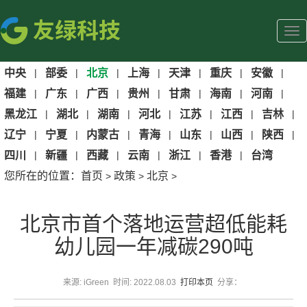
中央
|
部委
|
北京
|
上海
|
天津
|
重庆
|
安徽
|
福建
|
广东
|
广西
|
贵州
|
甘肃
|
海南
|
河南
|
黑龙江
|
湖北
|
湖南
|
河北
|
江苏
|
江西
|
吉林
|
辽宁
|
宁夏
|
内蒙古
|
青海
|
山东
|
山西
|
陕西
|
四川
|
新疆
|
西藏
|
云南
|
浙江
|
香港
|
台湾
您所在的位置：
首页
政策
北京
>
>
>
北京市首个落地运营超低能耗
幼儿园一年减碳290吨
来源: iGreen 时间: 2022.08.03
打印本页
分享：